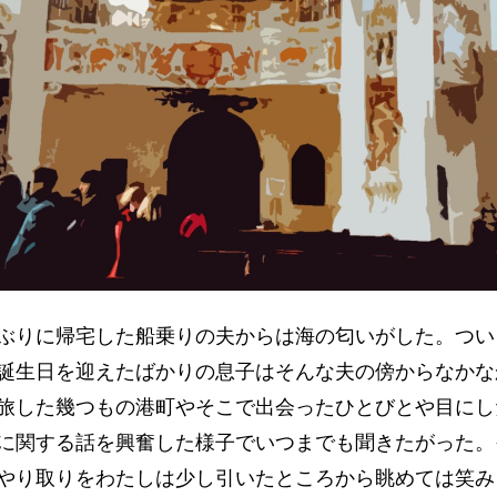
りに帰宅した船乗りの夫からは海の匂いがした。つい
誕生日を迎えたばかりの息子はそんな夫の傍からなかな
旅した幾つもの港町やそこで出会ったひとびとや目にし
に関する話を興奮した様子でいつまでも聞きたがった。
やり取りをわたしは少し引いたところから眺めては笑み