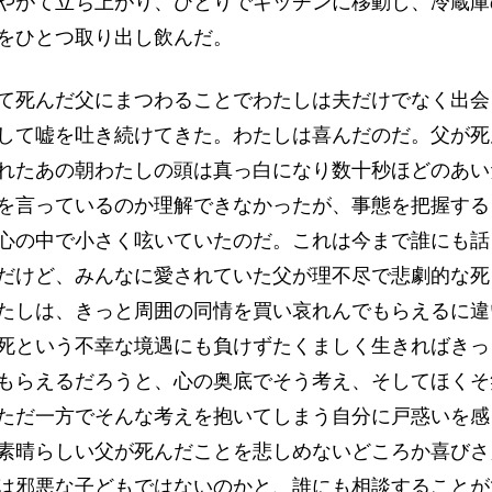
やがて立ち上がり、ひとりでキッチンに移動し、冷蔵庫
をひとつ取り出し飲んだ。
死んだ父にまつわることでわたしは夫だけでなく出会
して嘘を吐き続けてきた。わたしは喜んだのだ。父が死
れたあの朝わたしの頭は真っ白になり数十秒ほどのあい
を言っているのか理解できなかったが、事態を把握する
心の中で小さく呟いていたのだ。これは今まで誰にも話
だけど、みんなに愛されていた父が理不尽で悲劇的な死
たしは、きっと周囲の同情を買い哀れんでもらえるに違
死という不幸な境遇にも負けずたくましく生きればきっ
もらえるだろうと、心の奥底でそう考え、そしてほくそ
ただ一方でそんな考えを抱いてしまう自分に戸惑いを感
素晴らしい父が死んだことを悲しめないどころか喜びさ
は邪悪な子どもではないのかと、誰にも相談することが