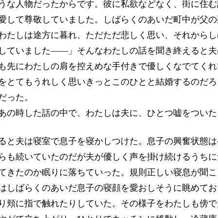
うな人物だったからです。彼に私欲などなく、街に住む
愛して尊敬していました。しばらくのあいだ町中が父の
わたしは途方に暮れ、ただただ悲しく思い、それからし
していました――」そんなわたしの話を聞き終えると夫
も先にわたしの肩を控えめな手付きで優しくなでてくれ
をとてもうれしく思いきっとこのひとと結婚するのだろ
だった。
の時した話の中で、わたしは夫に、ひとつ嘘をついた
と夫は寝室で息子を寝かしつけた。息子の興奮状態は
らも続いていたのだが夫が優しく声を掛け続けるうちに
てきたのか眠りに落ちていった。規則正しい寝息が聞こ
はしばらくのあいだ息子の寝顔を愛おしそうに眺めてお
り頬に指で触れたりしていた。その様子をわたしも傍で