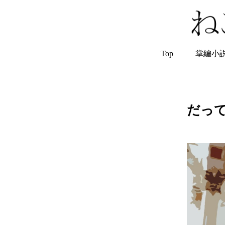
Top
掌編小
だっ