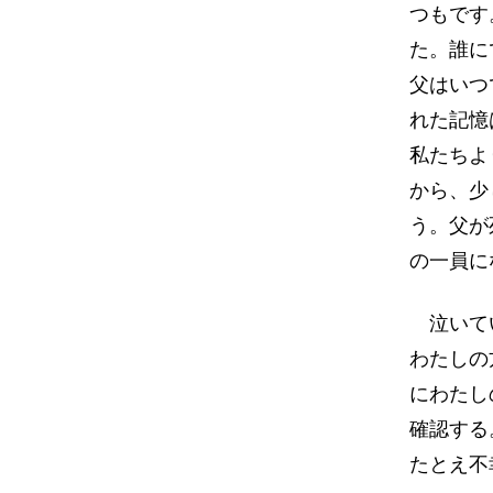
つもです
た。誰に
父はいつ
れた記憶
私たちよ
から、少
う。父が
の一員に
泣いてい
わたしの
にわたし
確認する
たとえ不