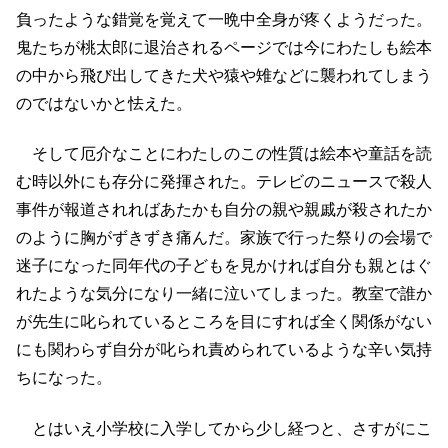
負ったような錯覚を覚えて一晩中全身が疼くようだった。
鬼たちが桃太郎に退治されるページでは今にわたしも絵本
の中から飛び出してきた犬や猿や雉などに襲われてしまう
のではないかと怯えた。
そして厄介なことにわたしのこの性質は絵本や童話を読
む時以外にも存分に発揮された。テレビのニュースで殺人
事件が報道されればあたかも自分の親や親戚が殺されたか
のように胸がずきずき痛んだ。家族で行った祭りの会場で
迷子になった同年代の子どもを見かければ自分も親とはぐ
れたような気分になり一緒に泣いてしまった。教室で誰か
が先生に叱られているところを目にすれば全く関係がない
にも関わらず自分が叱られ責められているような辛い気持
ちになった。
とはいえ小学校に入学してから少し経つと、さすがにこ