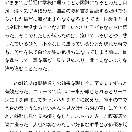
のままでは普通に学校に通うことが困難になるとわたし自
身も薄々気づき始めた。国語の教科書を音読するだけでも
ふとした描写に涙が止まらなくなるようでは、同級生と同
じ空間で生活することなど難しいのだと子どもながらに悟
った。そこでわたしが試みたのは、泣いているひとや、悲
しんでいるひと、不幸な目に遭っているひとが現れた時で
も、それを見て自分が酷い気持ちになってしまう前に、目
を逸らして、耳を塞ぎ、見て見ぬふり、聞こえないふりを
決め込むことだった。
この対処法は期待通りの効果を現し今に至るまでずっと
有効だった。ニュースで暗い出来事が報じられるとリモコ
ンに手を伸ばしてチャンネルをすぐに変えた。電車の中で
具合の悪そうなおじいさんを見かけたら隣の車両にそそく
さと移動し見て見ぬ振りをした。ふらっと入った喫茶店で
隣に座った二人組の客がわたしの好きな歌手とか俳優を貶