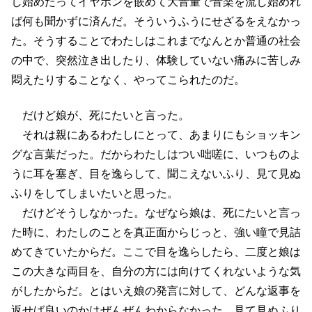
し始めたってイヤホンを嵌めて大音量で音楽を流し始めれ
ば何も聞かずに済んだ。そういうふうにせざるをえなかっ
た。そうすることでわたしはこれまでなんとか普通の社会
の中で、突然泣き出したり、体験していない痛みに苦しみ
悶えたりすることなく、やってこられたのだ。
だけど娘が、死にたいと言った。
それは親にあるわたしにとって、あまりにもショッキン
グな言葉だった。だからわたしはつい咄嗟に、いつものよ
うに耳を塞ぎ、目を逸らして、聞こえないふり、見て見ぬ
ふりをしてしまいたいと思った。
だけどそうしなかった。なぜなら娘は、死にたいと言っ
た時に、わたしのことを真正面からじっと、強い瞳で見詰
めてきていたからだ。ここで目を逸らしたら、二度と娘は
この大きな両目を、自分の方には向けてくれないような気
がしたからだ。とはいえ娘の発言に対して、どんな返事を
返せば良いのかはぜんぜんわからなかった。見て見ぬふり