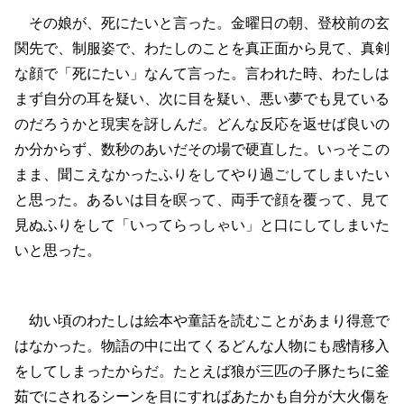
その娘が、死にたいと言った。金曜日の朝、登校前の玄
関先で、制服姿で、わたしのことを真正面から見て、真剣
な顔で「死にたい」なんて言った。言われた時、わたしは
まず自分の耳を疑い、次に目を疑い、悪い夢でも見ている
のだろうかと現実を訝しんだ。どんな反応を返せば良いの
か分からず、数秒のあいだその場で硬直した。いっそこの
まま、聞こえなかったふりをしてやり過ごしてしまいたい
と思った。あるいは目を瞑って、両手で顔を覆って、見て
見ぬふりをして「いってらっしゃい」と口にしてしまいた
いと思った。
幼い頃のわたしは絵本や童話を読むことがあまり得意で
はなかった。物語の中に出てくるどんな人物にも感情移入
をしてしまったからだ。たとえば狼が三匹の子豚たちに釜
茹でにされるシーンを目にすればあたかも自分が大火傷を