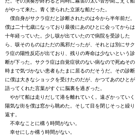
た。その演奏が終わると同時に霧笛の太い音が聞こえて船
がやって来た。青く塗られた立派な船だった。
僕自身がサクラ症だと診断されたのは今から半年前だ。
僕は二十七歳になっており最後にあのひとに会ってからは
十年経っていた。少し咳が出ていたので病院を受診した
ら、咳そのものはただの風邪だったが、それとは別にサク
ラ症の陽性反応が出ており、残りの寿命は少ないという診
断が下った。サクラ症は自覚症状のない病なので死ぬその
時まで気づかない患者もたまに居るのだそうだ。その診断
に僕は大きなショックを受けたのだが、かつてあのひとが
語ってくれた言葉がすぐに脳裏を過ぎった。
やがて船は走りだして港を離れていく。遠ざかっていく
陽気な街を僕は窓から眺めた。そして目を閉じそっと繰り
返す。
不幸なことに構う時間がない。
幸せにしか構う時間がない。