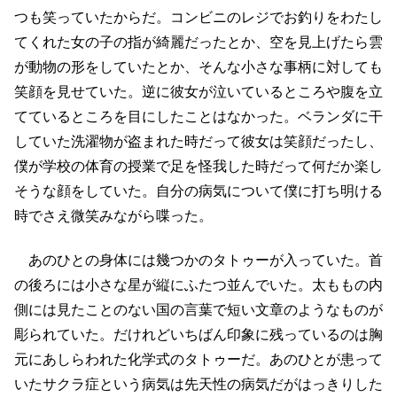
つも笑っていたからだ。コンビニのレジでお釣りをわたし
てくれた女の子の指が綺麗だったとか、空を見上げたら雲
が動物の形をしていたとか、そんな小さな事柄に対しても
笑顔を見せていた。逆に彼女が泣いているところや腹を立
てているところを目にしたことはなかった。ベランダに干
していた洗濯物が盗まれた時だって彼女は笑顔だったし、
僕が学校の体育の授業で足を怪我した時だって何だか楽し
そうな顔をしていた。自分の病気について僕に打ち明ける
時でさえ微笑みながら喋った。
あのひとの身体には幾つかのタトゥーが入っていた。首
の後ろには小さな星が縦にふたつ並んでいた。太ももの内
側には見たことのない国の言葉で短い文章のようなものが
彫られていた。だけれどいちばん印象に残っているのは胸
元にあしらわれた化学式のタトゥーだ。あのひとが患って
いたサクラ症という病気は先天性の病気だがはっきりした