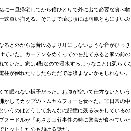
に一旦帰宅してから僕ひとりで外に出て必要な食べ物
一式買い揃える。そこまで済む頃には雨風ともにずいぶ
ると外からは普段あまり耳にしないような音がひっき
けていた。カーテンをめくって外を見てみると家の前の
れていた。家は4階なので浸水するようなことは恐らく
電柱が倒れたりしたらただでは済まないかもしれない。
て眠れない様子だった。お腹が空いて仕方ないという
沸かしてカップのトムヤムフォーを食べた。非日常の中
というのはどうしてあんなに記憶に残る味をしているの
プヌードルが「あさま山荘事件の時に警官が食べていた
でヒットしたのも頷ける話だ。