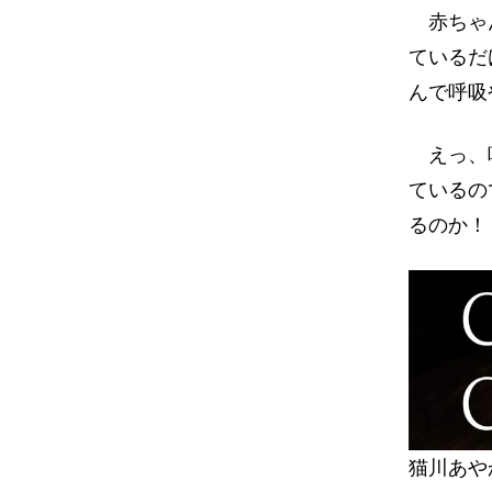
赤ちゃん
ているだ
んで呼吸
えっ、呼
ているの
るのか！
猫川あや