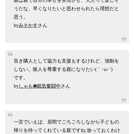
親は親で自分の幸せを実現させ、大人って楽しそ
うだな、早くなりたいと思わせられたら理想だと
思う。
by
みそかす
さん
良き隣人として協力も支援もするけれど、強制を
しない。個人を尊重する親になりたい(｀･ω･´)ゞ
です。
by
しゃも✽眠気奮闘中
さん
一言でいえば、居間でごろごろしながら子どもの
帰りを待ってくれている親ですね 放っておくわけ