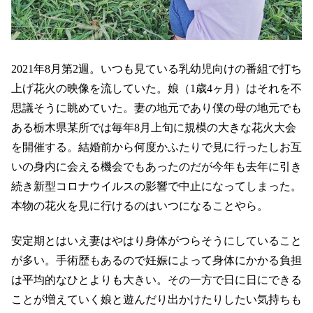
2021年8月第2週。いつも見ている乳幼児向けの番組で打ち
上げ花火の映像を流していた。娘（1歳4ヶ月）はそれを不
思議そうに眺めていた。妻の地元であり僕の母の地元でも
ある栃木県某所では毎年8月上旬に規模の大きな花火大会
を開催する。結婚前から何度かふたりで見に行ったしお互
いの身内に会える機会でもあったのだが今年も去年に引き
続き新型コロナウイルスの影響で中止になってしまった。
本物の花火を見に行けるのはいつになることやら。
安定期とはいえ妻はやはり身体がつらそうにしていること
が多い。手術歴もあるので妊娠によって身体にかかる負担
は平均的なひとよりも大きい。その一方で日に日にできる
ことが増えていく娘と遊んだり出かけたりしたい気持ちも