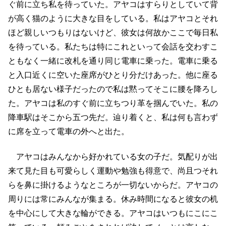
ぐ前に立ち私を待っていた。アヤコはすらりとしていて背
が高く猫のように大きな目をしている。私はアヤコとそれ
ほど親しいつもりはないけど、彼女は何故かここで毎日私
を待っている。私たちは特にこれといって会話を交わすこ
ともなく一緒に改札を通り同じ電車に乗った。電車に乗る
と入口近くに空いた座席がひとり分だけあった。他に座る
ひとも居ない様子だったので私は黙ってそこに腰を降ろし
た。アヤコは私のすぐ前に立ちつり革を掴んでいた。私の
降車駅はそこから五つ先だ。辿り着くと、私は何も言わず
に席を立って電車の外へと出た。
アヤコはみんなから好かれている女の子だ。気配りが出
来て見た目も可愛らしく運動や勉強も得意で、尚且つそれ
らを鼻に掛けるようなところが一切ないからだ。アヤコの
周りには常にみんなが集まる。休み時間になると彼女の机
を中心にして大きな輪ができる。アヤコはいつもにこにこ