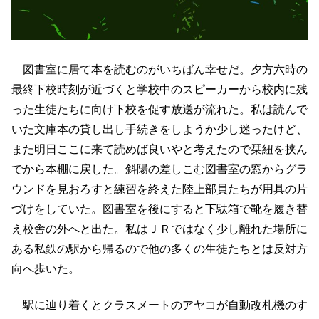
図書室に居て本を読むのがいちばん幸せだ。夕方六時の
最終下校時刻が近づくと学校中のスピーカーから校内に残
った生徒たちに向け下校を促す放送が流れた。私は読んで
いた文庫本の貸し出し手続きをしようか少し迷ったけど、
また明日ここに来て読めば良いやと考えたので栞紐を挟ん
でから本棚に戻した。斜陽の差しこむ図書室の窓からグラ
ウンドを見おろすと練習を終えた陸上部員たちが用具の片
づけをしていた。図書室を後にすると下駄箱で靴を履き替
え校舎の外へと出た。私はＪＲではなく少し離れた場所に
ある私鉄の駅から帰るので他の多くの生徒たちとは反対方
向へ歩いた。
駅に辿り着くとクラスメートのアヤコが自動改札機のす