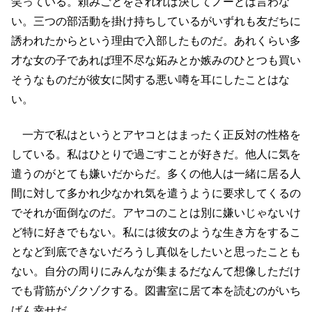
笑っている。頼みごとをされれば決してノーとは言わな
い。三つの部活動を掛け持ちしているがいずれも友だちに
誘われたからという理由で入部したものだ。あれくらい多
才な女の子であれば理不尽な妬みとか嫉みのひとつも買い
そうなものだが彼女に関する悪い噂を耳にしたことはな
い。
一方で私はというとアヤコとはまったく正反対の性格を
している。私はひとりで過ごすことが好きだ。他人に気を
遣うのがとても嫌いだからだ。多くの他人は一緒に居る人
間に対して多かれ少なかれ気を遣うように要求してくるの
でそれが面倒なのだ。アヤコのことは別に嫌いじゃないけ
ど特に好きでもない。私には彼女のような生き方をするこ
となど到底できないだろうし真似をしたいと思ったことも
ない。自分の周りにみんなが集まるだなんて想像しただけ
でも背筋がゾクゾクする。図書室に居て本を読むのがいち
ばん幸せだ。