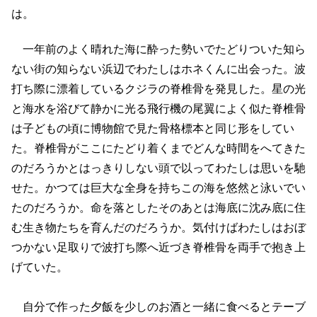
は。
一年前のよく晴れた海に酔った勢いでたどりついた知ら
ない街の知らない浜辺でわたしはホネくんに出会った。波
打ち際に漂着しているクジラの脊椎骨を発見した。星の光
と海水を浴びて静かに光る飛行機の尾翼によく似た脊椎骨
は子どもの頃に博物館で見た骨格標本と同じ形をしてい
た。脊椎骨がここにたどり着くまでどんな時間をへてきた
のだろうかとはっきりしない頭で以ってわたしは思いを馳
せた。かつては巨大な全身を持ちこの海を悠然と泳いでい
たのだろうか。命を落としたそのあとは海底に沈み底に住
む生き物たちを育んだのだろうか。気付けばわたしはおぼ
つかない足取りで波打ち際へ近づき脊椎骨を両手で抱き上
げていた。
自分で作った夕飯を少しのお酒と一緒に食べるとテーブ