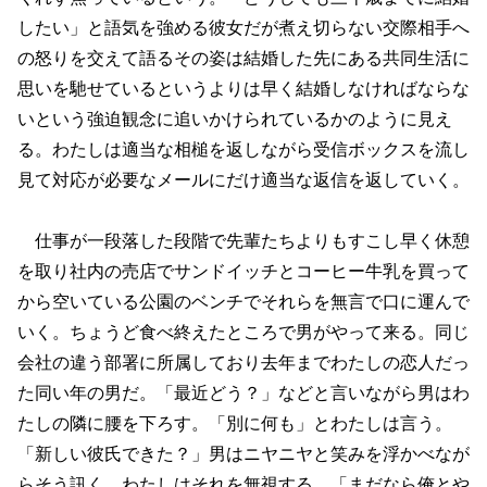
したい」と語気を強める彼女だが煮え切らない交際相手へ
の怒りを交えて語るその姿は結婚した先にある共同生活に
思いを馳せているというよりは早く結婚しなければならな
いという強迫観念に追いかけられているかのように見え
る。わたしは適当な相槌を返しながら受信ボックスを流し
見て対応が必要なメールにだけ適当な返信を返していく。
仕事が一段落した段階で先輩たちよりもすこし早く休憩
を取り社内の売店でサンドイッチとコーヒー牛乳を買って
から空いている公園のベンチでそれらを無言で口に運んで
いく。ちょうど食べ終えたところで男がやって来る。同じ
会社の違う部署に所属しており去年までわたしの恋人だっ
た同い年の男だ。「最近どう？」などと言いながら男はわ
たしの隣に腰を下ろす。「別に何も」とわたしは言う。
「新しい彼氏できた？」男はニヤニヤと笑みを浮かべなが
らそう訊く。わたしはそれを無視する。「まだなら俺とや