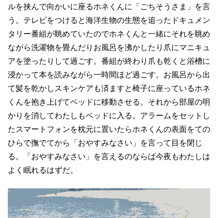
ルを挟んで向かいに座るホネくんに「ごちそうさま」を言
う。テレビをつけると海洋生物の生態を追ったドキュメン
タリー番組が眺めていたのでホネくんと一緒にそれを眺め
ながら洗濯物を畳んだりお風呂を沸かしたり爪にマニキュ
アを塗ったりして過ごす。番組が終わり爪も乾くと浴槽に
浸かって本を読みながら一時間ほど過ごす。お風呂から出
て髪を乾かしスキンケアも済ますと椅子に座っているホネ
くんを抱き上げてベッドに移動させる。それから部屋の明
かりを消してわたしもベッドに入る。アラームをセットし
たスマートフォンを枕元に置いたらホネくんの表面をての
ひらで撫でてから「おやすみなさい」を言って目を閉じ
る。「おやすみなさい」を言えるのならば今夜もわたしは
よく眠れるはずだ。