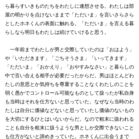
ら暮らすいきものたちをわたしに連想させる。わたしは部
屋の明かりを点けないままで「ただいま」を言いさらさら
としたホネくんの表面に触れる。「ただいま」を言える暮
らしなら明日もわたしは続けていけると思う。
一年前までわたしが男と交際していたのは「おはよう」
や「いただきます」「ごちそうさま」「いってきます」
「ただいま」「おかえり」「おやすみなさい」と暮らしの
中で言い合える相手が必要だったからだ。男はほとんどわ
たしの意思とか気持ちを尊重することなくわたしのことを
弱く愚かでコントロール可能なものとして扱ったが私自身
も当時はそれを仕方ないと思っていた。なぜなら当時のわ
たしは自分に価値などないと思っていたし価値のないもの
を大切にするひとはいないからだ。なので粗末に扱われる
ことも自分を粗末に扱うような男としか交際できないこと
も仕方がないと諦めきっていた。ホネくんに出会うまで