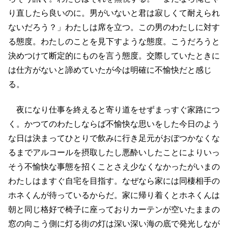
り直したら良いのに。男がいないと君は寂しくて耐えられ
ないだろう？」わたしは席を立つ。この男のわたしに対す
る態度。わたしのことを見下すような態度。こうだろうと
決めつけて断定的にものを言う態度。交際していたときに
は仕方がないと諦めていたが今は明確に不愉快だと感じ
る。
夜になり仕事を終えると寄り道をせずまっすぐ家路につ
く。かつてのわたしならば不愉快な思いをした今日のよう
な日は決まってひとりで飲みに行き足元がおぼつかなくな
るまでアルコールを摂取したし悪酔いしたことによりいっ
そう不愉快な事態を招くことさえ少なくなかったがいまの
わたしはますぐ自宅を目指す。なぜなら家には同棲相手の
ホネくんが待っているからだ。家に帰り着くとホネくんは
朝と同じ格好で椅子に座っておりカーテンが空いたままの
窓の向こう側に灯る街の灯は深い深い海の底で発光しなが