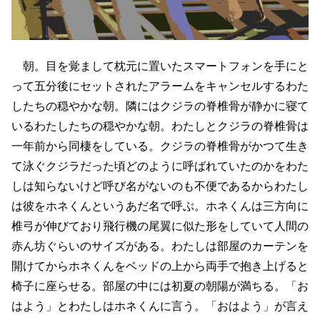
朝。目を覚まして枕元に置いたスマートフォンを手にと
って五分後にセットされたアラームをキャンセルするわた
したちの穏やかな朝。隣にはクジラの脊椎骨が静かに寝て
いるわたしたちの穏やかな朝。わたしとクジラの脊椎骨は
一年前から同棲をしている。クジラの脊椎骨がかつて生き
て泳ぐクジラだった頃どのように呼ばれていたのかをわた
しは知らないけど呼び名がないのも不便であるからわたし
は彼をホネくんというあだ名で呼ぶ。ホネくんは三方向に
椎弓が伸びており飛行機の尾翼に似た形をしていて人間の
赤ん坊ぐらいのサイズがある。わたしは部屋のカーテンを
開けてからホネくんをベッドの上から両手で抱き上げると
椅子に座らせる。部屋の中には初夏の朝陽が満ちる。「お
はよう」とわたしはホネくんに言う。「おはよう」が言え