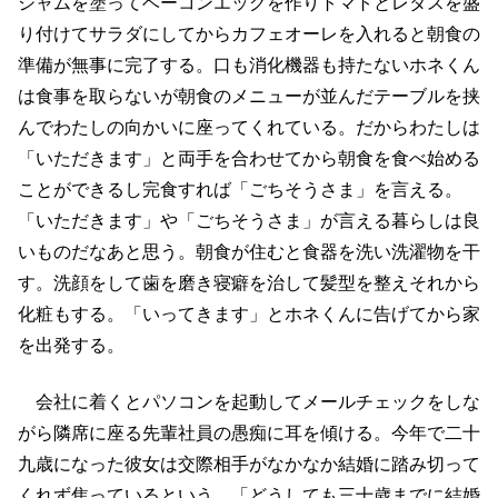
ジャムを塗ってベーコンエッグを作りトマトとレタスを盛
り付けてサラダにしてからカフェオーレを入れると朝食の
準備が無事に完了する。口も消化機器も持たないホネくん
は食事を取らないが朝食のメニューが並んだテーブルを挟
んでわたしの向かいに座ってくれている。だからわたしは
「いただきます」と両手を合わせてから朝食を食べ始める
ことができるし完食すれば「ごちそうさま」を言える。
「いただきます」や「ごちそうさま」が言える暮らしは良
いものだなあと思う。朝食が住むと食器を洗い洗濯物を干
す。洗顔をして歯を磨き寝癖を治して髪型を整えそれから
化粧もする。「いってきます」とホネくんに告げてから家
を出発する。
会社に着くとパソコンを起動してメールチェックをしな
がら隣席に座る先輩社員の愚痴に耳を傾ける。今年で二十
九歳になった彼女は交際相手がなかなか結婚に踏み切って
くれず焦っているという。「どうしても三十歳までに結婚