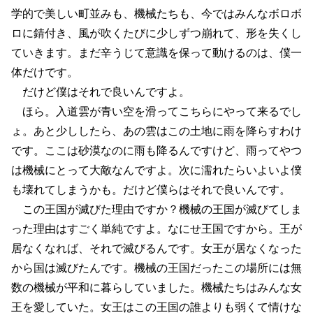
学的で美しい町並みも、機械たちも、今ではみんなボロボ
ロに錆付き、風が吹くたびに少しずつ崩れて、形を失くし
ていきます。まだ辛うじて意識を保って動けるのは、僕一
体だけです。
だけど僕はそれで良いんですよ。
ほら。入道雲が青い空を滑ってこちらにやって来るでし
ょ。あと少ししたら、あの雲はこの土地に雨を降らすわけ
です。ここは砂漠なのに雨も降るんですけど、雨ってやつ
は機械にとって大敵なんですよ。次に濡れたらいよいよ僕
も壊れてしまうかも。だけど僕らはそれで良いんです。
この王国が滅びた理由ですか？機械の王国が滅びてしま
った理由はすごく単純ですよ。なにせ王国ですから。王が
居なくなれば、それで滅びるんです。女王が居なくなった
から国は滅びたんです。機械の王国だったこの場所には無
数の機械が平和に暮らしていました。機械たちはみんな女
王を愛していた。女王はこの王国の誰よりも弱くて情けな