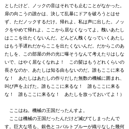
としたけど、ノックの音はそれでも止むことがなかった。
扉の向こうの誰かは、決して乱暴にドアを破ろうとはせ
ず、ただノックするだけ。帰れよ。私は声に出した。ノッ
クをやめて帰れよ。ここから居なくなってよ。醜いあたし
はここを出たくないんだ。どんどん醜くなっていくあたし
はもう手遅れだからここを出たくないんだ。だからこのあ
たしを、この部屋の外の光に曝そうなんて考えたりはしな
いで、はやく居なくなれよ！ この髪はもうどれくらいの
長さなのか、あたしは知る由もないのだ。誰もここに来る
な！ あたしはあたしの作りだした無数の機械に囲まれ、
叫び声を上げた。誰もここに来るな！ 誰もここに来る
な！ 誰もここに来るな！ あたしを放っておいてよ！）
ここはね。機械の王国だったんすよ。
ここは機械の王国だったんだけど滅びてしまったんで
す。巨大な塔も、銀色とコバルトブルーが織りなした幾何