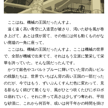
ここはね。機械の王国だったんすよ。
遠く遠く高い青空に入道雲が被さり、渇いた砂を風が巻
き上げて、あとは僕が居て、その他には何も動くものがな
い廃墟の一角に座って。
ここはね。機械の王国だったんすよ。ここは機械の世界
で、全部が機械で出来てて、それはもう立派に繁栄して栄
華を誇っていた。そんな国だったんです。
かつて銀色やコバルトブルーに輝いていた背の高いビル
の残骸たちは、世界でいちばん背の高い王国の一部だった
のだが、今ではもう、ずいぶんくすんだ色に変わって、見
る影もなく錆びて脆くなり、風がひとつ吹くたびにボロボ
ロ崩れていく。それに伴って高さは少しずつ奪われ、平坦
な砂漠に、これから何百年、或いは何千年かの時間を掛け