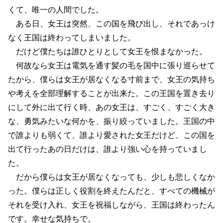
くて、唯一の人間でした。
ある日、女王は突然、この国を飛び出し、それであっけ
なく王国は終わってしまいました。
だけど僕たちは誰ひとりとして女王を恨まなかった。
何故なら女王は電気を通す髪の毛を国中に張り巡らせて
たから、僕らは女王が居なくなる寸前まで、女王の気持ち
や考えを全部理解することが出来た。この王国を置き去り
にして外に出て行く時、あの女王は、すごく、すごく大き
な、勇気みたいな何かを、振り絞っていました。王国の中
で誰よりも弱くて、誰より愛された女王だけど、この国を
出て行ったあの日だけは、誰より強い心を持っていまし
た。
だから僕らは女王が居なくなっても、少しも悲しくなか
った。僕らは正しく役割を終えたんだと、すべての機械が
それを受け入れ、女王を祝福しながら、王国は終わったん
です。幸せな気持ちで。