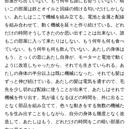
部屋から出ていない。もう何年も誰にも会っていない。暗
いこの部屋は鉄とオイルと回線の焼ける匂いだけしかしな
い。あたしはここで機械を組み立てる。電池と金属と配線
を組み合わせて、動く機械を延々と作り続けている。どれ
だけの時間そうしてきたのか思い出すことは出来ない。誰
もこの部屋に入って来たりはしない。もう何年も何も食べ
ていない。もう何年も何も飲んでいない。あたしの身体は
もう、とっくの昔にあたし自身が、モーターと電池で動く
ように改造しちゃったから、それでも生きていられる。あ
たしの身体の半分以上は既に機械になった。それでも髪は
ずっと伸び続けている。あたしの髪は電気を通すので、毛
先を少し切れば配線に使うことが出来て、あたしはそれで
機械を作り出す。気が遠くなるほどの時間を、外に出るこ
となく部品を組み立てて、色々な動きをする無数の機械た
ちを生み出すことをしながら、自分の身体も幾度となく改
造して、あたしはもう、どれだけの時間をこの暗い部屋の