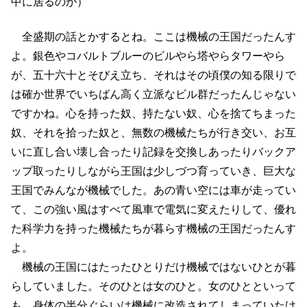
中に居るのか）
全盛期の話とかするとね。ここは機械の王国だったんす
よ。銀色やコバルトブルーのビルやら塔やらタワーやら
が、五十六十とそびえ立ち、それはその頃僕の知る限りで
は確か世界でいちばん高く立派なビル群だったんじゃない
ですかね。心を持った奴、持たない奴、心を捨てちまった
奴、それを拾った奴と、無数の機械たちが行き交い、お互
いに直し合い壊し合ったり記録を交換しあったりバックア
ップ取ったりしながら王国は少しづつ育っていき、巨大な
王国でみんなが機械でした。あの青い空には車が走ってい
て、この強い風はすべて風車で電気に変えたりして、優れ
た科学力を持った機械たちが暮らす機械の王国だったんす
よ。
機械の王国にはたったひとりだけ機械ではないひとが暮
らしていました。そのひとは女のひと。女のひとといって
も、身体の半分ぐらいは機械に改造されてしまっていたけ