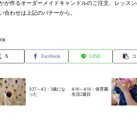
かが作るオーダーメイドキャンドルのご注文、レッスン
い合わせは上記のバナーから。
家族
X
Facebook
LINE
コ
3/27～4/2：3歳にな
4/10～4/16：保育園
った
生活2週目