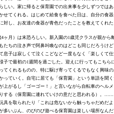
らしい。家に帰ると保育園での出来事を少しずつではあ
かせてくれる。はじめて給食を食べた日は、自分の食器
に対し、お友達の食器が青色だったことを教えてくれた
歳4ヶ月）は末恐ろしい。新入園の1歳児クラスが親から
もたちの泣き声で阿鼻叫喚なのはどこも同じだろうけど
て息子は寂しくて泣くこどなど一度もなく「楽しくて仕
様子で最初の1週間を過ごした。迎えに行ってもこちら
ってくれるものの、特に駆け寄ってくるでもなく興味の
かっていく。自宅に居ても「保育園」という単語を聞く
が上がるし「ゴーゴー！」と言いながら自転車のヘルメ
りする（保育園に連れていけの意だと思われる）。……
玩具を取られたり「これは危ないから触っちゃだめだよ
が多いぶん、のびのび遊べる保育園は楽しい場所なんだ