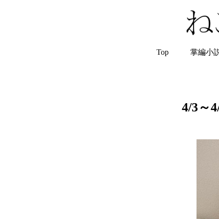
Top
掌編小
4/3