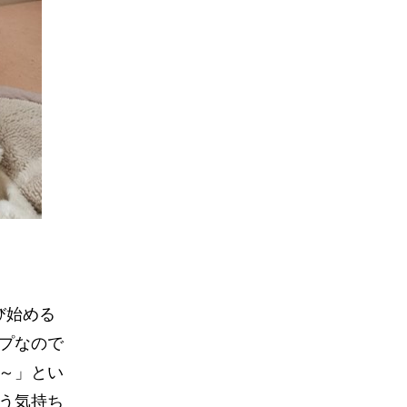
び始める
プなので
～」とい
う気持ち