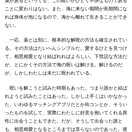
薬があるといっても、この呪いがひどく不快なものである
ことに変わりはない。また、海に来ない期間が長期間にな
れば身体が泡になるので、海から離れて生きることができ
ない。
一応、薬とは別に、根本的な解呪の方法も確立されてい
る。その方法はたいへんシンプルだ。愛するひとを見つけ
て、相思相愛となり結ばれればよろしい。下世話な方法だ
が、とにかくその方法で海の呪いは解ける。解けるのだ
が、しかしわたしは未だに呪われている。
呪いを解こうと試みた時期もあった。つまり誰かと結ば
れようと試みたことはあった。しかし上手くはいかなかっ
た。いわゆるマッチングアプリだとか街コンとか、そうい
ったものを試して、実際にわたしに好意を抱いてくれる異
性に出会うこともできた。だが、そうして出会った誰と
も、相思相愛となるところまでは至らないのであった。彼