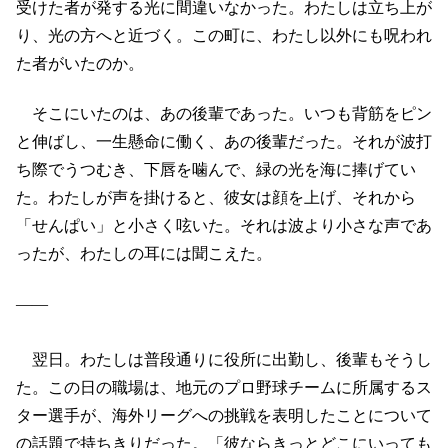
受けた者が発する光に間違いなかった。わたしは立ち上が
り、光の方へと近づく。この町に、わたし以外にも呪われ
た者がいたのか。
そこにいたのは、あの後輩であった。いつも背筋をピン
と伸ばし、一生懸命に働く、あの後輩だった。それが波打
ち際でうつむき、下唇を噛んで、緑の光を海に捧げてい
た。わたしが声を掛けると、彼女は顔を上げ、それから
「せんぱい」と小さく呟いた。それは波より小さな声であ
ったが、わたしの耳には聞こえた。
――
翌日。わたしは普段通りに役所に出勤し、後輩もそうし
た。この日の職場は、地元のプロ野球チームに所属するス
ター選手が、海外リーグへの挑戦を表明したことについて
の話題で持ちきりだった。「彼ならきっとどこにいっても