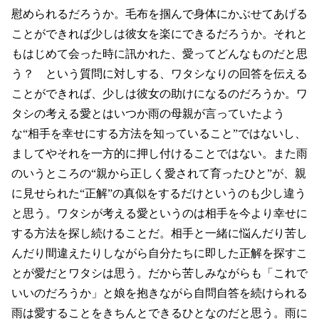
慰められるだろうか。毛布を掴んで身体にかぶせてあげる
ことができれば少しは彼女を楽にできるだろうか。それと
もはじめて会った時に訊かれた、愛ってどんなものだと思
う？ という質問に対しする、ワタシなりの回答を伝える
ことができれば、少しは彼女の助けになるのだろうか。ワ
タシの考える愛とはいつか雨の母親が言っていたよう
な“相手を幸せにする方法を知っていること”ではないし、
ましてやそれを一方的に押し付けることではない。また雨
のいうところの“親から正しく愛されて育ったひと”が、親
に見せられた“正解”の真似をするだけというのも少し違う
と思う。ワタシが考える愛というのは相手を今より幸せに
する方法を探し続けることだ。相手と一緒に悩んだり苦し
んだり間違えたりしながら自分たちに即した正解を探すこ
とが愛だとワタシは思う。だから苦しみながらも「これで
いいのだろうか」と娘を抱きながら自問自答を続けられる
雨は愛することをきちんとできるひとなのだと思う。雨に