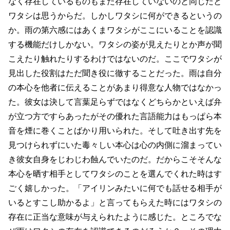
なく存在しているものもまた存在していないのと同じだと
ワタシは思うからだ。しかしワタシに何ができるというの
か。雨の第六感にはあくまワタシがここにいることを認識
する機能だけしかない。ワタシの姿が見えたりとか声が聞
こえたり触れたりするわけではないのだ。ここでワタシが
見出した役割はただ聞き役に徹することだった。雨は自分
の本心を他者に伝えることがあまり得意な人物ではなかっ
た。彼女は決して言葉足らずではなくどちらかといえば弁
が立つ方ですらあったがその優れた言語能力はもっぱら本
音を煙に巻くことばかり用いられた。そして吐き出す先を
見つけられずにいた毒々しい本心は心の内側に溜まってい
き彼女自身をじわじわ蝕んでいたのだ。だからこそそんな
本心を晒す相手としてワタシのことを選んでくれた時はす
ごく嬉しかった。「アイリンみたいに何でも話せる相手が
いるとすこし助かるよ」と言ってもらえた時にはワタシの
存在に正当な意味が与えられたように感じた。ところでな