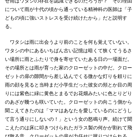
ぜ雨はワタシの存在を認識できるのだろうか？ その理由
について雨が十代の頃から通っている精神科の医師は「子
どもの頃に強いストレスを受け続けたから」だと説明す
る。
ワタシは雨に出会うより前のことを何も覚えていない。
ワタシの中にあるいちばん古い記憶は暗くて狭くてうるさ
い場所に雨とふたりで身を寄せていたある日の一場面だ。
その場所とは雨が育った家のクローゼットの中だ。クロー
ゼットの扉の隙間から差し込んでくる微かな灯りを頼りに
雨の顔を見ると当時まだ小学生だった彼女の頬とか目の周
りには紫色に緑に黄色とまるでお花畑みたいに色とりどり
のあざが幾つも咲いていた。クローゼットの向こう側から
聞こえてきたのは「ママはあなたを愛しているのにどうし
て言う通りにしないの！」という女の怒鳴り声。続けて聞
こえたのは床に叩きつけられたガラス製の何かが割れて飛
び散る音。クローゼットの扉が力任せに蹴りつけられる