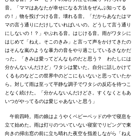
音。「ママはあなたが幸せになる方法をぜんぶ知ってる
の！」物を投げつける音。壊れる音。「だからあなたはマ
マの言う通りにだけしていればいいの。どうして言う通り
にしないの！？」やぶれる音。はじける音。雨がワタシに
はじめて「ねえ。そこのきみ」と言って声をかけてきたの
はそんな嵐のような暴力の音をやり過ごしているさなかだ
った。「きみは愛ってどんなものだと思う？ わたしには
分かんないんだけど」ワタシは驚いた。自分に話しかけて
くるものなどこの世界中のどこにもいないと思っていたか
ら。対して雨は至って平静な調子でワタシの反応を待つこ
となく続けた。「分かんないんだけどさ。すくなくともあ
いつがやってるのは愛じゃあないと思う」
午前四時。雨の娘はようやくベビーベッドの中で寝息を
立て始めた。雨は灯りのついていない寝室でリビングで東
向きの掃出窓の前に立ち晴れた夜空を指差しながら「ねえ